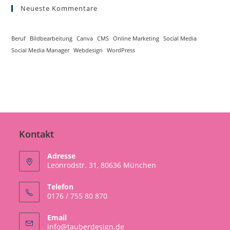
Neueste Kommentare
Beruf
Bildbearbeitung
Canva
CMS
Online Marketing
Social Media
Social Media Manager
Webdesign
WordPress
Kontakt
Adresse
Leonrodstr. 31, 80636 München
Telefon
0176 / 755 80 870
Email
Opens
info@tauberdesign.de