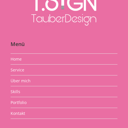
a
a
a
new
new
new
tab
tab
tab
Menü
Home
Service
Über mich
Skills
Portfolio
Kontakt