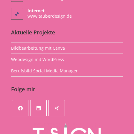
in
your
Internet
application
Opens
www.tauberdesign.de
in
a
Aktuelle Projekte
new
tab
Bildbearbeitung mit Canva
Webdesign mit WordPress
Berufsbild Social Media Manager
Folge mir
Opens
Opens
Opens
in
in
in