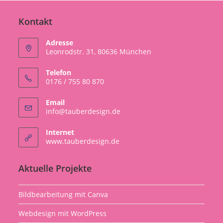
Kontakt
Adresse
Leonrodstr. 31, 80636 München
Telefon
0176 / 755 80 870
Email
Opens
info@tauberdesign.de
in
your
Internet
application
Opens
www.tauberdesign.de
in
a
Aktuelle Projekte
new
tab
Bildbearbeitung mit Canva
Webdesign mit WordPress