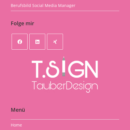
Berufsbild Social Media Manager
Folge mir
Opens
Opens
Opens
in
in
in
a
a
a
new
new
new
tab
tab
tab
Menü
Home