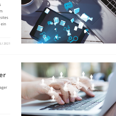
s
am
sites
 ein
ULI 2021
er
ager