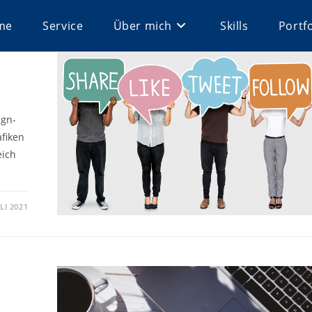
me
Service
Über mich
Skills
Portfo
ign-
afiken
eich
ULI 2021